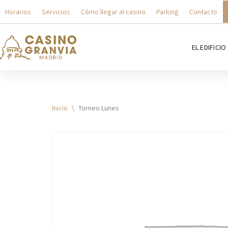
Horarios
Servicios
Cómo llegar al casino
Parking
Contacto
Saltar
al
EL EDIFICIO
contenido
Inicio
\
Torneo Lunes