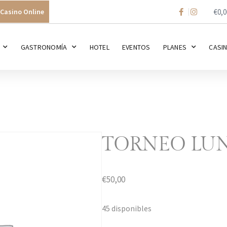
€
0,0
Casino Online
GASTRONOMÍA
HOTEL
EVENTOS
PLANES
CASI
TORNEO LU
€
50,00
45 disponibles