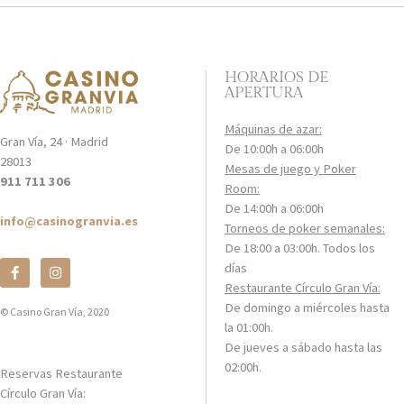
HORARIOS DE
APERTURA
Máquinas de azar:
Gran Vía, 24 · Madrid
De 10:00h a 06:00h
28013
Mesas de juego y Poker
911 711 306
Room:
De 14:00h a 06:00h
info@casinogranvia.es
Torneos de poker semanales:
De 18:00 a 03:00h. Todos los
días
Restaurante Círculo Gran Vía:
De domingo a miércoles hasta
© Casino Gran Vía, 2020
la 01:00h.
De jueves a sábado hasta las
02:00h.
Reservas Restaurante
Círculo Gran Vía: