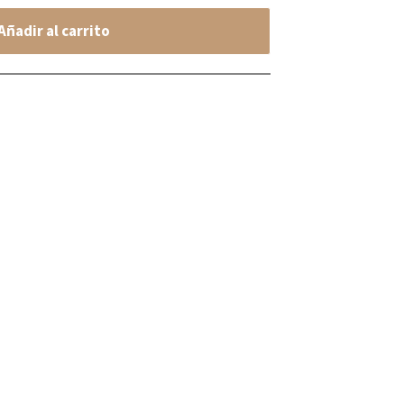
Añadir al carrito