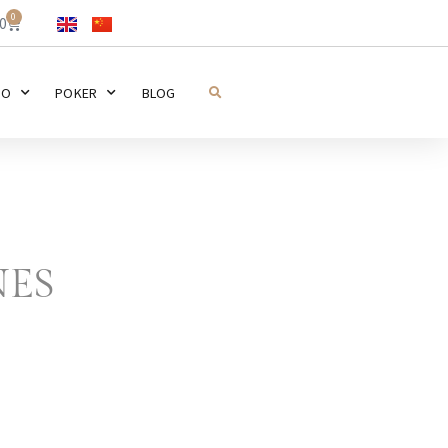
0
0
NO
POKER
BLOG
NES