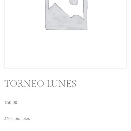
TORNEO LUNES
€
50,00
50 disponibles