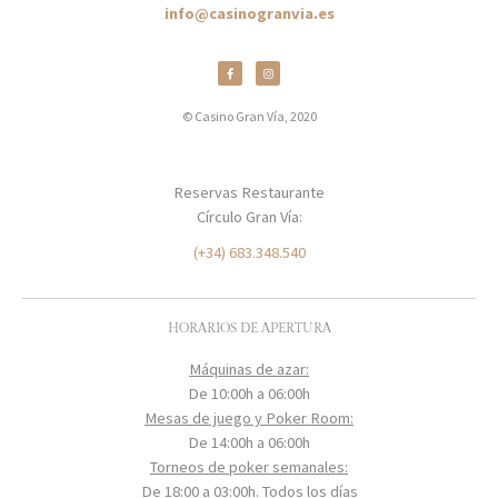
info@casinogranvia.es
© Casino Gran Vía, 2020
Reservas Restaurante
Círculo Gran Vía:
(+34) 683.348.540
HORARIOS DE APERTURA
Máquinas de azar:
De 10:00h a 06:00h
Mesas de juego y Poker Room:
De 14:00h a 06:00h
Torneos de poker semanales:
De 18:00 a 03:00h. Todos los días