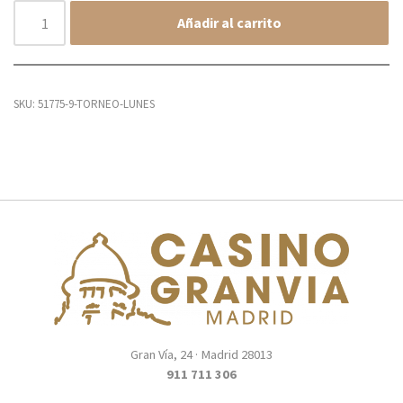
Añadir al carrito
SKU:
51775-9-TORNEO-LUNES
Gran Vía, 24 · Madrid 28013
911 711 306