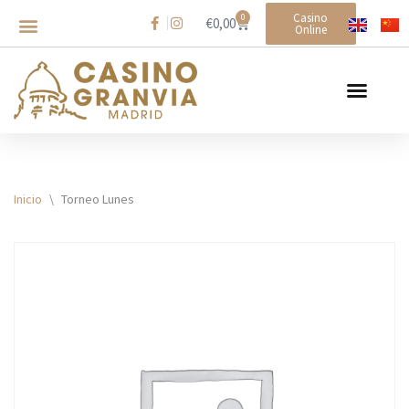
Casino
0
€
0,00
Online
Saltar
al
contenido
Inicio
\
Torneo Lunes