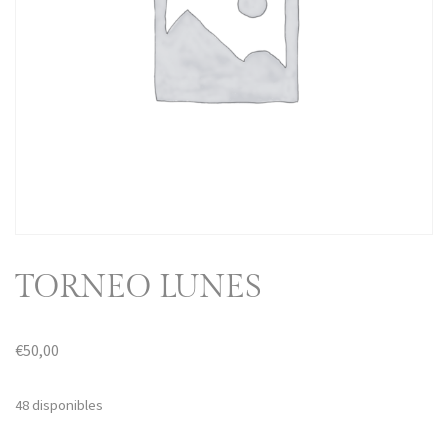
TORNEO LUNES
€
50,00
48 disponibles