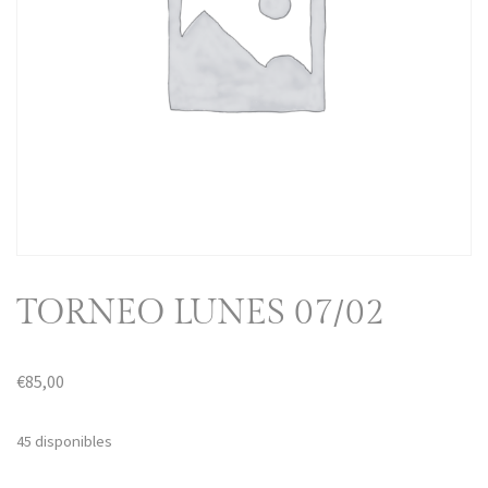
TORNEO LUNES 07/02
€
85,00
45 disponibles