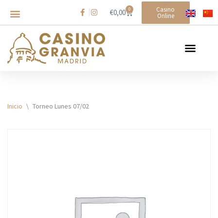
Casino
0
€
0,00
Online
Saltar
al
contenido
Inicio
\
Torneo Lunes 07/02