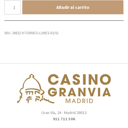
Añadir al carrito
SKU:
24822-9-TORNEO-LUNES-03/01
Gran Vía, 24 · Madrid 28013
911 711 306