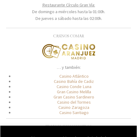
Restaurante Círculo Gran Vía:
De domingo a miércoles hasta la 01:00h.
De jueves a sábado hasta las 02:00h.
CASINOS COMAR
… y también:
Casino Atlántico
Casino Bahía de Cadiz
Casino Conde Luna
Gran Casino Melilla
Gran Casino Sardinero
Casino del Tormes
Casino Zaragoza
Casino Santiago
TRABAJA CON NOSOTROS