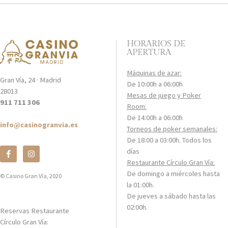
HORARIOS DE
APERTURA
Máquinas de azar:
Gran Vía, 24 · Madrid
De 10:00h a 06:00h
28013
Mesas de juego y Poker
911 711 306
Room:
De 14:00h a 06:00h
info@casinogranvia.es
Torneos de poker semanales:
De 18:00 a 03:00h. Todos los
días
Restaurante Círculo Gran Vía:
De domingo a miércoles hasta
© Casino Gran Vía, 2020
la 01:00h.
De jueves a sábado hasta las
02:00h.
Reservas Restaurante
Círculo Gran Vía: