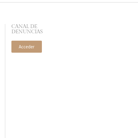
CANAL DE
DENUNCIAS
Acceder