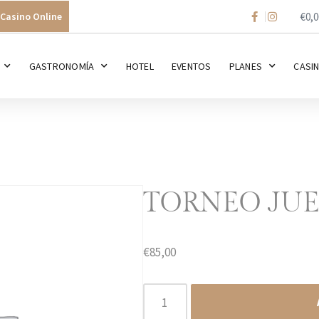
€
0,0
Casino Online
GASTRONOMÍA
HOTEL
EVENTOS
PLANES
CASI
TORNEO JU
€
85,00