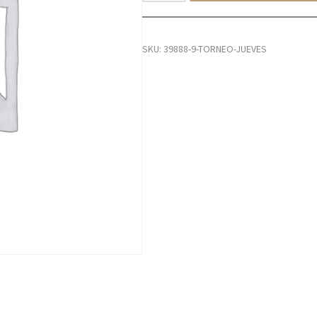
SKU:
39888-9-TORNEO-JUEVES