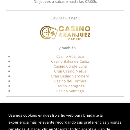
De jueves a sábado hasta las 02:00h.
CASINOS COMAR
… y también:
Casino Atlántico
Casino Bahía de Cadiz
Casino Conde Luna
Gran Casino Melilla
Gran Casino Sardinero
Casino del Tormes
Casino Zaragoza
Casino Santiago
TRABAJA CON NOSOTROS
rrhh@casinogranvia.es
Usamos cookies en nuestro sitio web para brindarle la
experiencia más relevante recordando sus preferencias y visitas
repetidas. Al hacer clic en "Aceptar todo", acepta el uso de