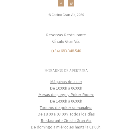
© Casino Gran Vía, 2020
Reservas Restaurante
Círculo Gran Vía:
(+34) 683.348.540
HORARIOS DE APERTURA
Máquinas de azar:
De 10:00h a 06:00h
Mesas de juego y Poker Room:
De 14:00h a 06:00h
Torneos de poker semanales:
De 18:00 a 03:00h. Todos los días
Restaurante Círculo Gran Vía:
De domingo a miércoles hasta la 01:00h.