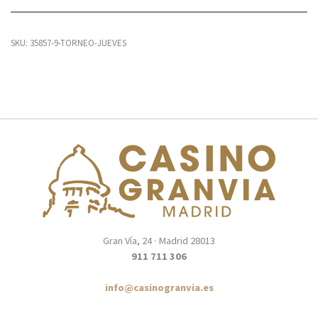
SKU:
35857-9-TORNEO-JUEVES
Gran Vía, 24 · Madrid 28013
911 711 306
info@casinogranvia.es