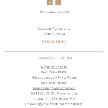
© Casino Gran Vía, 2020
Reservas Restaurante
Círculo Gran Vía:
(+34) 683.348.540
HORARIOS DE APERTURA
Máquinas de azar:
De 10:00h a 06:00h
Mesas de juego y Poker Room:
De 14:00h a 06:00h
Torneos de poker semanales:
De 18:00 a 03:00h. Todos los días
Restaurante Círculo Gran Vía:
De domingo a miércoles hasta la 01:00h.