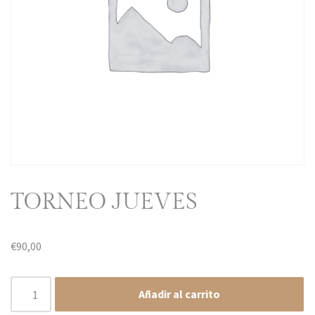
TORNEO JUEVES
€
90,00
Añadir al carrito