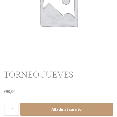
TORNEO JUEVES
€
90,00
Añadir al carrito