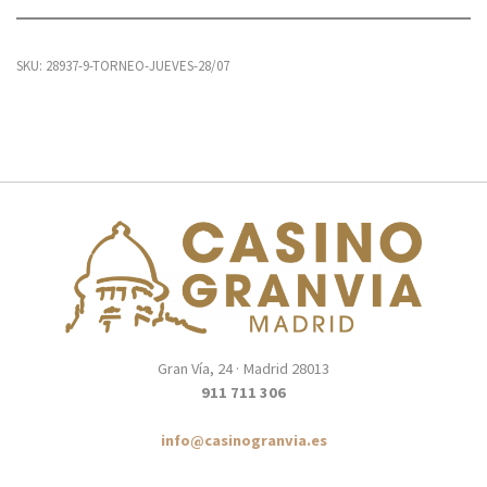
SKU:
28937-9-TORNEO-JUEVES-28/07
Gran Vía, 24 · Madrid 28013
911 711 306
info@casinogranvia.es