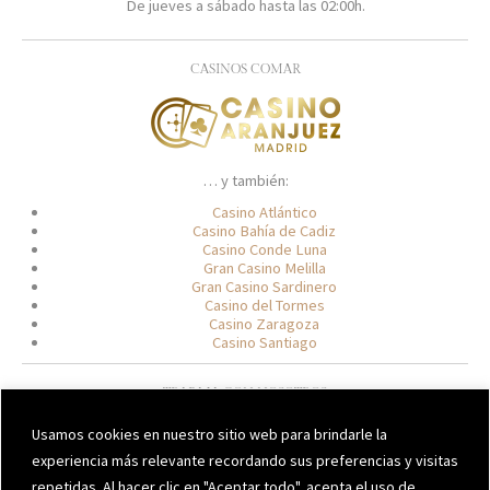
De jueves a sábado hasta las 02:00h.
CASINOS COMAR
… y también:
Casino Atlántico
Casino Bahía de Cadiz
Casino Conde Luna
Gran Casino Melilla
Gran Casino Sardinero
Casino del Tormes
Casino Zaragoza
Casino Santiago
TRABAJA CON NOSOTROS
rrhh@casinogranvia.es
Usamos cookies en nuestro sitio web para brindarle la
experiencia más relevante recordando sus preferencias y visitas
repetidas. Al hacer clic en "Aceptar todo", acepta el uso de