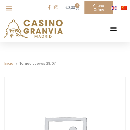
Casino
0
€
0,00
Online
Saltar
al
contenido
Inicio
\
Torneo Jueves 28/07