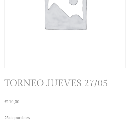
TORNEO JUEVES 27/05
€
110,00
28 disponibles