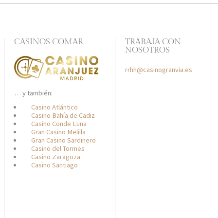
CASINOS COMAR
TRABAJA CON
NOSOTROS
rrhh@casinogranvia.es
… y también:
Casino Atlántico
Casino Bahía de Cadiz
Casino Conde Luna
Gran Casino Melilla
Gran Casino Sardinero
Casino del Tormes
Casino Zaragoza
Casino Santiago