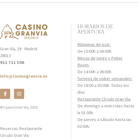
HORARIOS DE
APERTURA
Máquinas de azar:
Gran Vía, 24 · Madrid
De 10:00h a 06:00h
28013
Mesas de juego y Poker
911 711 306
Room:
De 14:00h a 06:00h
info@casinogranvia.es
Torneos de poker semanales:
De 18:00 a 03:00h. Todos los
días
Restaurante Círculo Gran Vía:
De domingo a miércoles hasta
© Casino Gran Vía, 2020
la 01:00h.
De jueves a sábado hasta las
02:00h.
Reservas Restaurante
Círculo Gran Vía: