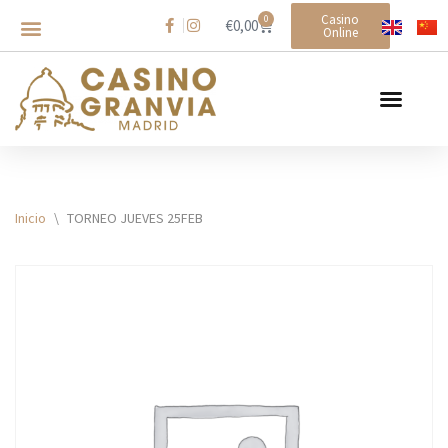
Casino
0
€
0,00
Online
Saltar
al
contenido
Inicio
\
TORNEO JUEVES 25FEB