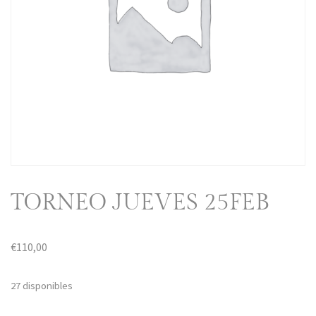
TORNEO JUEVES 25FEB
€
110,00
27 disponibles