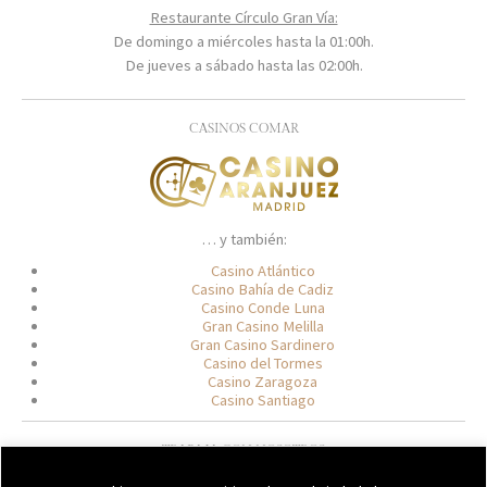
Restaurante Círculo Gran Vía:
De domingo a miércoles hasta la 01:00h.
De jueves a sábado hasta las 02:00h.
CASINOS COMAR
… y también:
Casino Atlántico
Casino Bahía de Cadiz
Casino Conde Luna
Gran Casino Melilla
Gran Casino Sardinero
Casino del Tormes
Casino Zaragoza
Casino Santiago
TRABAJA CON NOSOTROS