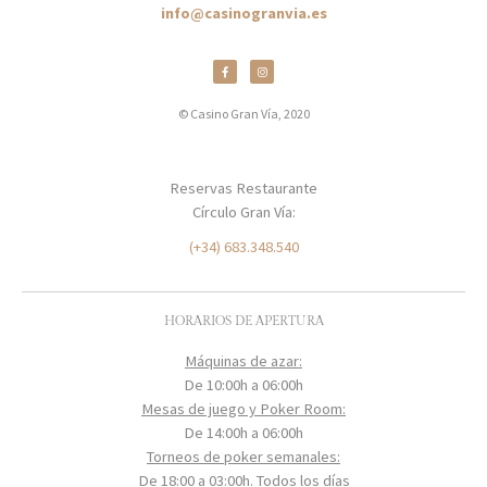
info@casinogranvia.es
© Casino Gran Vía, 2020
Reservas Restaurante
Círculo Gran Vía:
(+34) 683.348.540
HORARIOS DE APERTURA
Máquinas de azar:
De 10:00h a 06:00h
Mesas de juego y Poker Room:
De 14:00h a 06:00h
Torneos de poker semanales:
De 18:00 a 03:00h. Todos los días