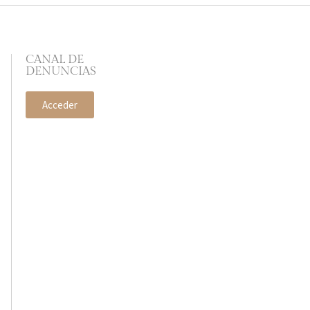
CANAL DE
DENUNCIAS
Acceder