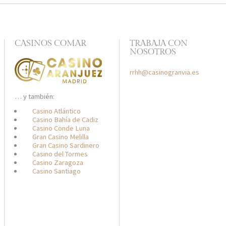
CASINOS COMAR
TRABAJA CON
NOSOTROS
rrhh@casinogranvia.es
… y también:
Casino Atlántico
Casino Bahía de Cadiz
Casino Conde Luna
Gran Casino Melilla
Gran Casino Sardinero
Casino del Tormes
Casino Zaragoza
Casino Santiago