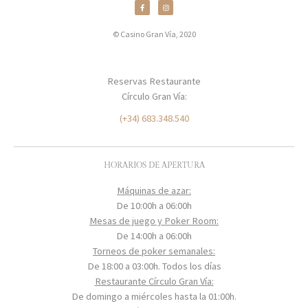
© Casino Gran Vía, 2020
Reservas Restaurante
Círculo Gran Vía:
(+34) 683.348.540
HORARIOS DE APERTURA
Máquinas de azar:
De 10:00h a 06:00h
Mesas de juego y Poker Room:
De 14:00h a 06:00h
Torneos de poker semanales:
De 18:00 a 03:00h. Todos los días
Restaurante Círculo Gran Vía:
De domingo a miércoles hasta la 01:00h.