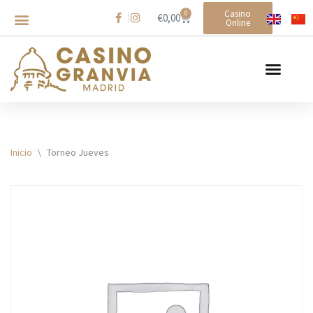
Casino
0
€
0,00
Online
Saltar
al
contenido
Inicio
\
Torneo Jueves