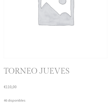
TORNEO JUEVES
€
110,00
46 disponibles