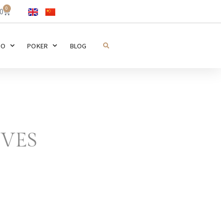
0
0
NO
POKER
BLOG
EVES