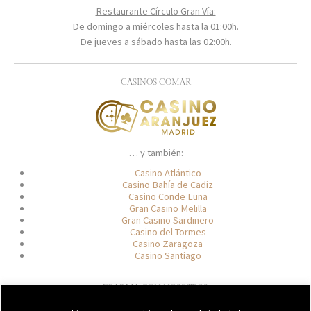
Restaurante Círculo Gran Vía:
De domingo a miércoles hasta la 01:00h.
De jueves a sábado hasta las 02:00h.
CASINOS COMAR
… y también:
Casino Atlántico
Casino Bahía de Cadiz
Casino Conde Luna
Gran Casino Melilla
Gran Casino Sardinero
Casino del Tormes
Casino Zaragoza
Casino Santiago
TRABAJA CON NOSOTROS