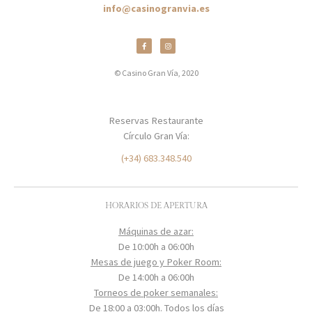
info@casinogranvia.es
© Casino Gran Vía, 2020
Reservas Restaurante
Círculo Gran Vía:
(+34) 683.348.540
HORARIOS DE APERTURA
Máquinas de azar:
De 10:00h a 06:00h
Mesas de juego y Poker Room:
De 14:00h a 06:00h
Torneos de poker semanales:
De 18:00 a 03:00h. Todos los días