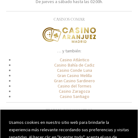
De jueves a sábado hasta las 02:00h.
CASINOS COMAR
… y también:
Casino Atlántico
Casino Bahía de Cadiz
Casino Conde Luna
Gran Casino Melilla
Gran Casino Sardinero
Casino del Tormes
Casino Zaragoza
Casino Santiago
TRABAJA CON NOSOTROS
rrhh@casinogranvia.es
Usamos cookies en nuestro sitio web para brindarle la
experiencia más relevante recordando sus preferencias y visitas
repetidas. Al hacer clic en "Aceptar todo", acepta el uso de