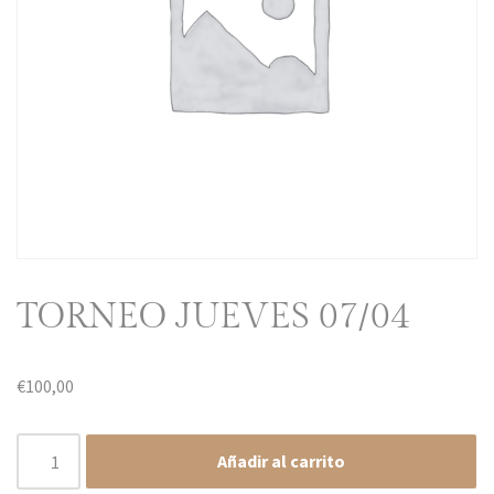
TORNEO JUEVES 07/04
€
100,00
Añadir al carrito