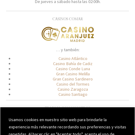
De jueves a sábado hasta las 02:00h.
CASINOS COMAR
… y también:
Casino Atlántico
Casino Bahía de Cadiz
Casino Conde Luna
Gran Casino Melilla
Gran Casino Sardinero
Casino del Tormes
Casino Zaragoza
Casino Santiago
TRABAJA CON NOSOTROS
rrhh@casinogranvia.es
Usamos cookies en nuestro sitio web para brindarle la
experiencia más relevante recordando sus preferencias y visitas
repetidas. Al hacer clic en "Aceptar todo", acepta el uso de