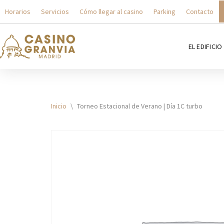
Horarios
Servicios
Cómo llegar al casino
Parking
Contacto
Saltar
al
EL EDIFICIO
contenido
Inicio
\
Torneo Estacional de Verano | Día 1C turbo