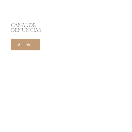
CANAL DE
DENUNCIAS
Acceder