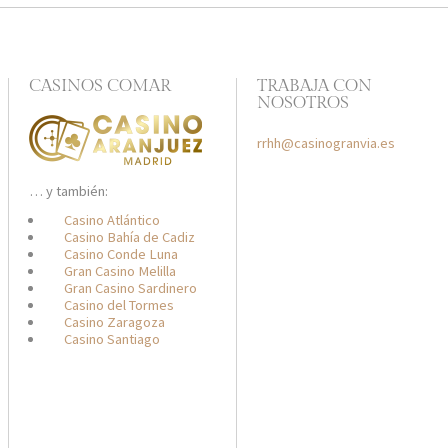
CASINOS COMAR
TRABAJA CON
NOSOTROS
rrhh@casinogranvia.es
… y también:
Casino Atlántico
Casino Bahía de Cadiz
Casino Conde Luna
Gran Casino Melilla
Gran Casino Sardinero
Casino del Tormes
Casino Zaragoza
Casino Santiago