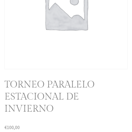
TORNEO PARALELO
ESTACIONAL DE
INVIERNO
€
100,00