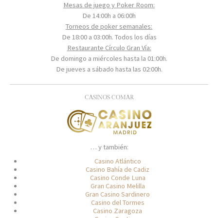
Mesas de juego y Poker Room:
De 14:00h a 06:00h
Torneos de poker semanales:
De 18:00 a 03:00h. Todos los días
Restaurante Círculo Gran Vía:
De domingo a miércoles hasta la 01:00h.
De jueves a sábado hasta las 02:00h.
CASINOS COMAR
… y también:
Casino Atlántico
Casino Bahía de Cadiz
Casino Conde Luna
Gran Casino Melilla
Gran Casino Sardinero
Casino del Tormes
Casino Zaragoza