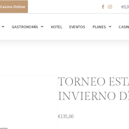
€
0,0
Casino Online
GASTRONOMÍA
HOTEL
EVENTOS
PLANES
CASI
TORNEO EST
INVIERNO DÍ
€
135,00