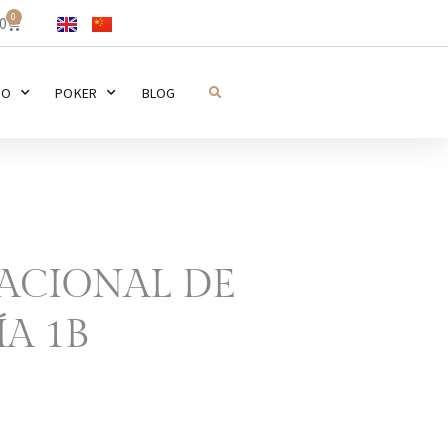
0
0
NO
POKER
BLOG
ACIONAL DE
A 1B