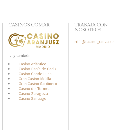
CASINOS COMAR
TRABAJA CON
NOSOTROS
rrhh@casinogranvia.es
… y también:
Casino Atlántico
Casino Bahía de Cadiz
Casino Conde Luna
Gran Casino Melilla
Gran Casino Sardinero
Casino del Tormes
Casino Zaragoza
Casino Santiago