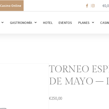
€
0,0
Casino Online
GASTRONOMÍA
HOTEL
EVENTOS
PLANES
CASI
TORNEO ESP
DE MAYO – D
€
250,00