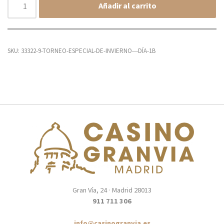
Añadir al carrito
SKU:
33322-9-TORNEO-ESPECIAL-DE-INVIERNO---DÍA-1B
Gran Vía, 24 · Madrid 28013
911 711 306
info@casinogranvia.es