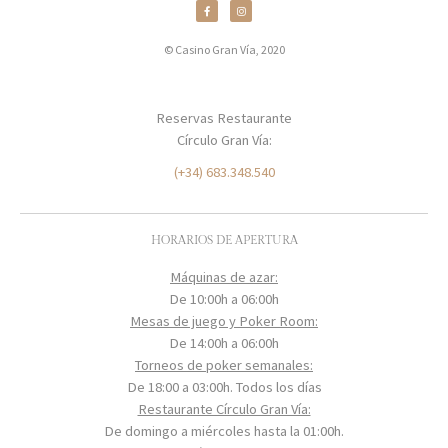
© Casino Gran Vía, 2020
Reservas Restaurante
Círculo Gran Vía:
(+34) 683.348.540
HORARIOS DE APERTURA
Máquinas de azar:
De 10:00h a 06:00h
Mesas de juego y Poker Room:
De 14:00h a 06:00h
Torneos de poker semanales:
De 18:00 a 03:00h. Todos los días
Restaurante Círculo Gran Vía:
De domingo a miércoles hasta la 01:00h.