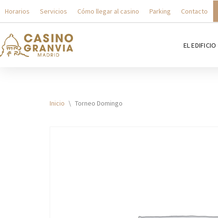
Horarios
Servicios
Cómo llegar al casino
Parking
Contacto
Saltar
al
EL EDIFICIO
contenido
Inicio
\
Torneo Domingo