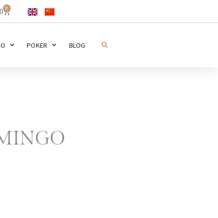
0
0
NO
POKER
BLOG
MINGO