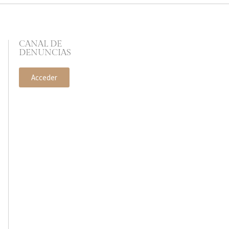
CANAL DE
DENUNCIAS
Acceder