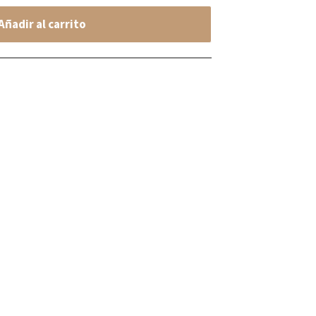
Añadir al carrito