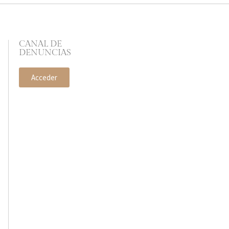
CANAL DE
DENUNCIAS
Acceder