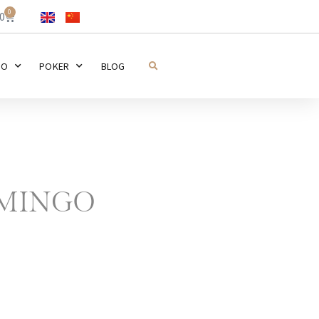
0
0
NO
POKER
BLOG
MINGO