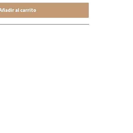
Añadir al carrito