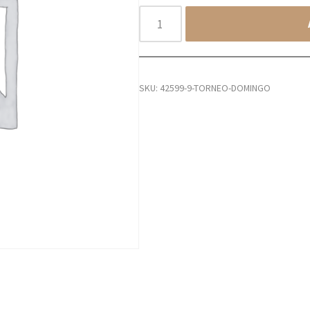
SKU:
42599-9-TORNEO-DOMINGO