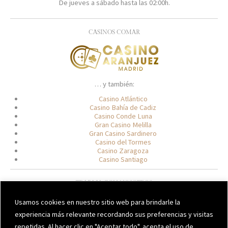
De jueves a sábado hasta las 02:00h.
CASINOS COMAR
… y también:
Casino Atlántico
Casino Bahía de Cadiz
Casino Conde Luna
Gran Casino Melilla
Gran Casino Sardinero
Casino del Tormes
Casino Zaragoza
Casino Santiago
TRABAJA CON NOSOTROS
rrhh@casinogranvia.es
Usamos cookies en nuestro sitio web para brindarle la
experiencia más relevante recordando sus preferencias y visitas
repetidas. Al hacer clic en "Aceptar todo", acepta el uso de