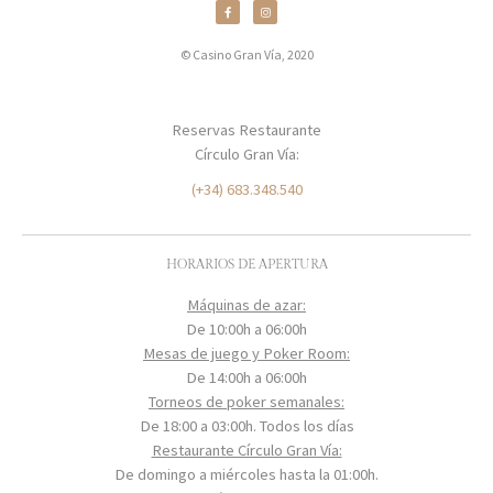
© Casino Gran Vía, 2020
Reservas Restaurante
Círculo Gran Vía:
(+34) 683.348.540
HORARIOS DE APERTURA
Máquinas de azar:
De 10:00h a 06:00h
Mesas de juego y Poker Room:
De 14:00h a 06:00h
Torneos de poker semanales:
De 18:00 a 03:00h. Todos los días
Restaurante Círculo Gran Vía:
De domingo a miércoles hasta la 01:00h.