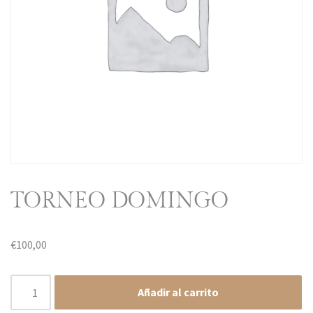
TORNEO DOMINGO
€
100,00
Añadir al carrito