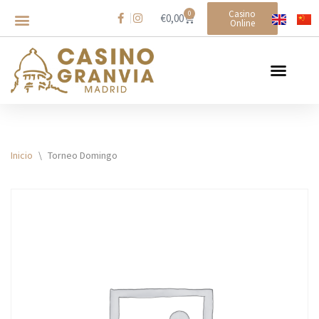
Casino
0
€
0,00
Online
Saltar
al
contenido
Inicio
\
Torneo Domingo