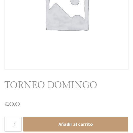
TORNEO DOMINGO
€
100,00
Añadir al carrito