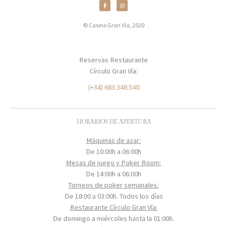
© Casino Gran Vía, 2020
Reservas Restaurante
Círculo Gran Vía:
(+34) 683.348.540
HORARIOS DE APERTURA
Máquinas de azar:
De 10:00h a 06:00h
Mesas de juego y Poker Room:
De 14:00h a 06:00h
Torneos de poker semanales:
De 18:00 a 03:00h. Todos los días
Restaurante Círculo Gran Vía:
De domingo a miércoles hasta la 01:00h.