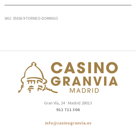
SKU:
35926-9-TORNEO-DOMINGO
Gran Vía, 24 · Madrid 28013
911 711 306
info@casinogranvia.es