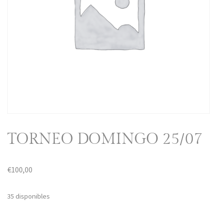
TORNEO DOMINGO 25/07
€
100,00
35 disponibles