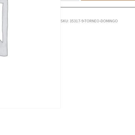
SKU:
35317-9-TORNEO-DOMINGO