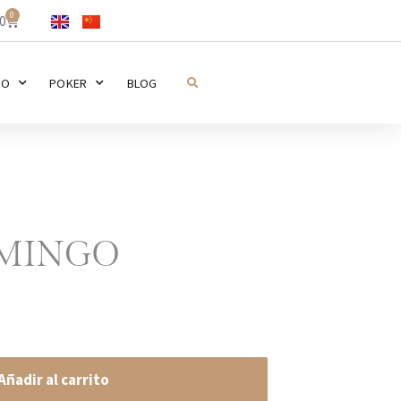
0
0
NO
POKER
BLOG
MINGO
Añadir al carrito