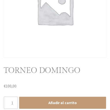
TORNEO DOMINGO
€
100,00
Añadir al carrito