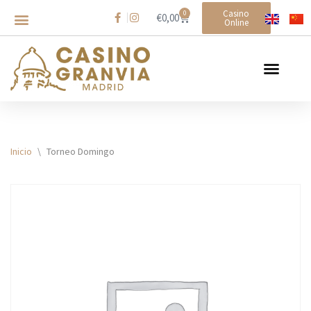
Casino
0
€
0,00
Online
Saltar
al
contenido
Inicio
\
Torneo Domingo