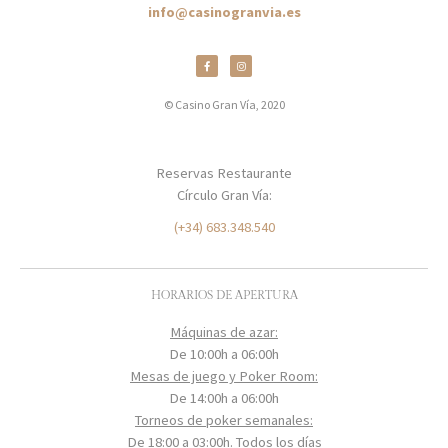
info@casinogranvia.es
© Casino Gran Vía, 2020
Reservas Restaurante
Círculo Gran Vía:
(+34) 683.348.540
HORARIOS DE APERTURA
Máquinas de azar:
De 10:00h a 06:00h
Mesas de juego y Poker Room:
De 14:00h a 06:00h
Torneos de poker semanales:
De 18:00 a 03:00h. Todos los días