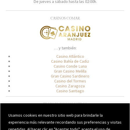
De jueves a sábado hasta las 02:00h.
CASINOS COMAR
… y también:
Casino Atlántico
Casino Bahía de Cadiz
Casino Conde Luna
Gran Casino Melilla
Gran Casino Sardinero
Casino del Tormes
Casino Zaragoza
Casino Santiago
TRABAJA CON NOSOTROS
rrhh@casinogranvia.es
Usamos cookies en nuestro sitio web para brindarle la
experiencia más relevante recordando sus preferencias y visitas
repetidas. Al hacer clic en "Aceptar todo", acepta el uso de