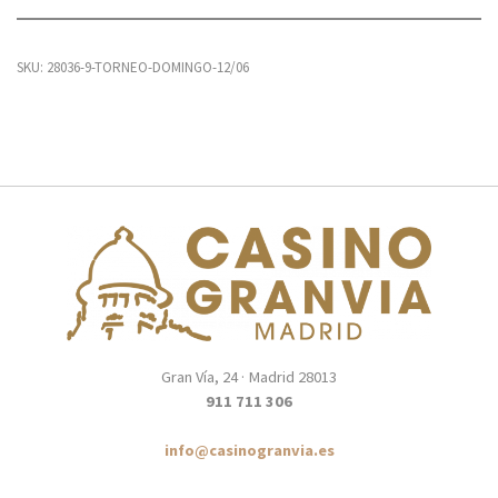
SKU:
28036-9-TORNEO-DOMINGO-12/06
Gran Vía, 24 · Madrid 28013
911 711 306
info@casinogranvia.es