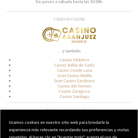
De jueves a sábado hasta las 02:00h.
CASINOS COMAR
… y también:
Casino Atlántico
Casino Bahía de Cadiz
Casino Conde Luna
Gran Casino Melilla
Gran Casino Sardinero
Casino del Tormes
Casino Zaragoza
Casino Santiago
TRABAJA CON NOSOTROS
rrhh@casinogranvia.es
Usamos cookies en nuestro sitio web para brindarle la
experiencia más relevante recordando sus preferencias y visitas
repetidas. Al hacer clic en "Aceptar todo", acepta el uso de