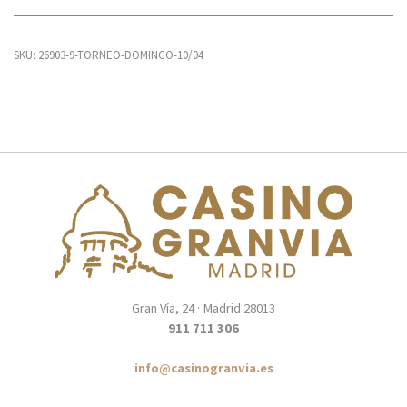
SKU:
26903-9-TORNEO-DOMINGO-10/04
Gran Vía, 24 · Madrid 28013
911 711 306
info@casinogranvia.es