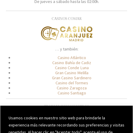
De jueves a sábado hasta las 02:00h.
CASINOS COMAR
… y también:
Casino Atlántico
Casino Bahía de Cadiz
Casino Conde Luna
Gran Casino Melilla
Gran Casino Sardinero
Casino del Tormes
Casino Zaragoza
Casino Santiago
TRABAJA CON NOSOTROS
rrhh@casinogranvia.es
Usamos cookies en nuestro sitio web para brindarle la
experiencia más relevante recordando sus preferencias y visitas
repetidas. Al hacer clic en "Aceptar todo", acepta el uso de