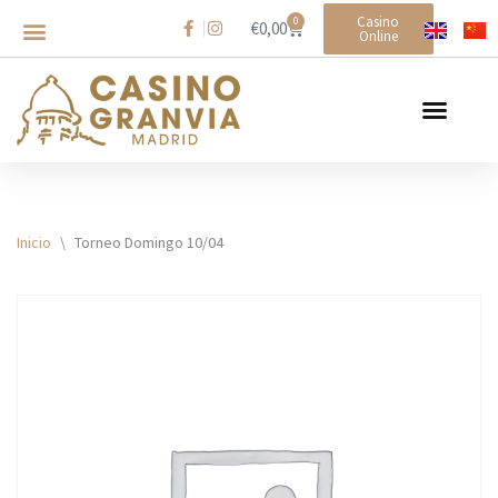
Casino
0
€
0,00
Online
Saltar
al
contenido
Inicio
\
Torneo Domingo 10/04