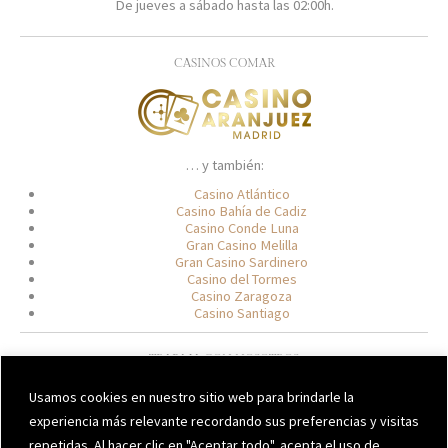
De jueves a sábado hasta las 02:00h.
CASINOS COMAR
… y también:
Casino Atlántico
Casino Bahía de Cadiz
Casino Conde Luna
Gran Casino Melilla
Gran Casino Sardinero
Casino del Tormes
Casino Zaragoza
Casino Santiago
TRABAJA CON NOSOTROS
rrhh@casinogranvia.es
Usamos cookies en nuestro sitio web para brindarle la
experiencia más relevante recordando sus preferencias y visitas
repetidas. Al hacer clic en "Aceptar todo", acepta el uso de