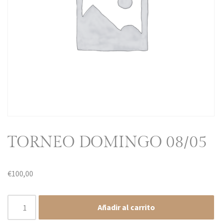
TORNEO DOMINGO 08/05
€
100,00
Añadir al carrito