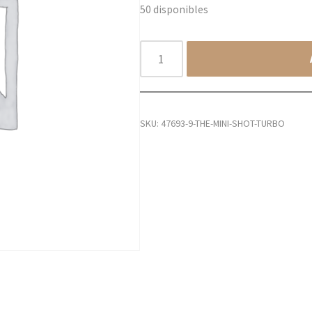
50 disponibles
SKU:
47693-9-THE-MINI-SHOT-TURBO