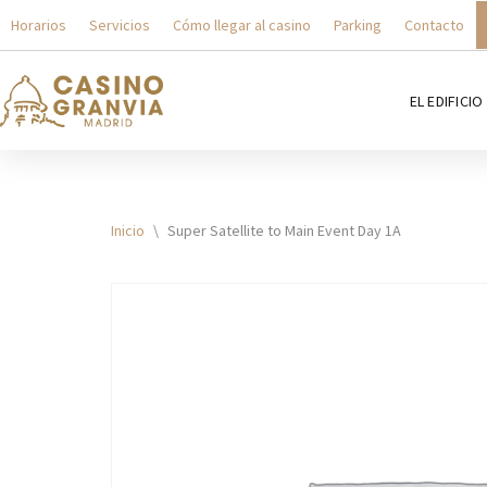
Horarios
Servicios
Cómo llegar al casino
Parking
Contacto
Saltar
al
EL EDIFICIO
contenido
Inicio
\
Super Satellite to Main Event Day 1A