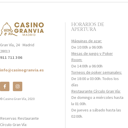
HORARIOS DE
APERTURA
Máquinas de azar:
Gran Vía, 24 · Madrid
De 10:00h a 06:00h
28013
Mesas de juego y Poker
911 711 306
Room:
De 14:00h a 06:00h
info@casinogranvia.es
Torneos de poker semanales:
De 18:00 a 03:00h. Todos los
días
Restaurante Círculo Gran Vía:
De domingo a miércoles hasta
© Casino Gran Vía, 2020
la 01:00h.
De jueves a sábado hasta las
02:00h.
Reservas Restaurante
Círculo Gran Vía: