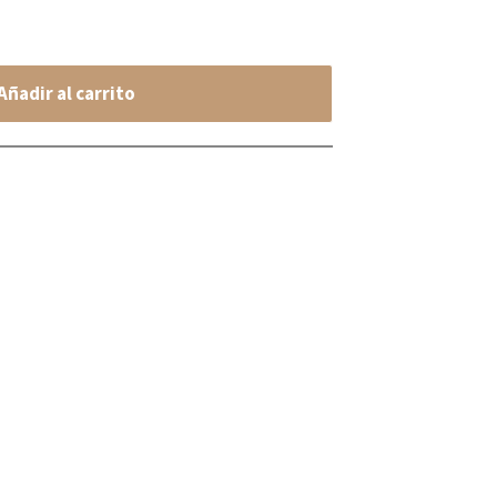
Añadir al carrito