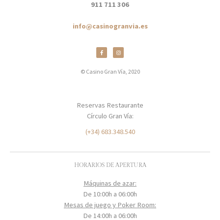
911 711 306
info@casinogranvia.es
© Casino Gran Vía, 2020
Reservas Restaurante
Círculo Gran Vía:
(+34) 683.348.540
HORARIOS DE APERTURA
Máquinas de azar:
De 10:00h a 06:00h
Mesas de juego y Poker Room:
De 14:00h a 06:00h