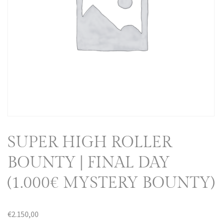
SUPER HIGH ROLLER
BOUNTY | FINAL DAY
(1.000€ MYSTERY BOUNTY)
€
2.150,00