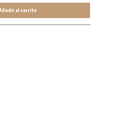
Añadir al carrito