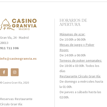
HORARIOS DE
APERTURA
Máquinas de azar:
Gran Vía, 24 · Madrid
De 10:00h a 06:00h
28013
Mesas de juego y Poker
911 711 306
Room:
De 14:00h a 06:00h
info@casinogranvia.es
Torneos de poker semanales:
De 18:00 a 03:00h. Todos los
días
Restaurante Círculo Gran Vía:
De domingo a miércoles hasta
© Casino Gran Vía, 2020
la 01:00h.
De jueves a sábado hasta las
02:00h.
Reservas Restaurante
Círculo Gran Vía: