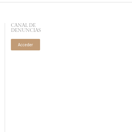
CANAL DE
DENUNCIAS
Acceder