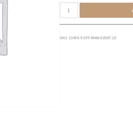
SKU:
23459-9-SPF-MAIN-EVENT-1D