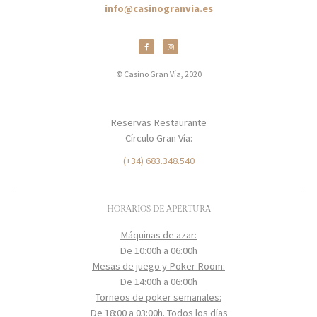
info@casinogranvia.es
© Casino Gran Vía, 2020
Reservas Restaurante
Círculo Gran Vía:
(+34) 683.348.540
HORARIOS DE APERTURA
Máquinas de azar:
De 10:00h a 06:00h
Mesas de juego y Poker Room:
De 14:00h a 06:00h
Torneos de poker semanales:
De 18:00 a 03:00h. Todos los días