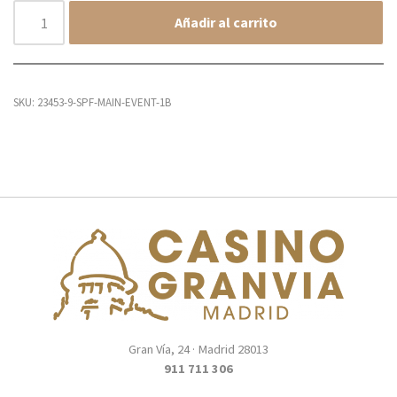
Añadir al carrito
SKU:
23453-9-SPF-MAIN-EVENT-1B
Gran Vía, 24 · Madrid 28013
911 711 306