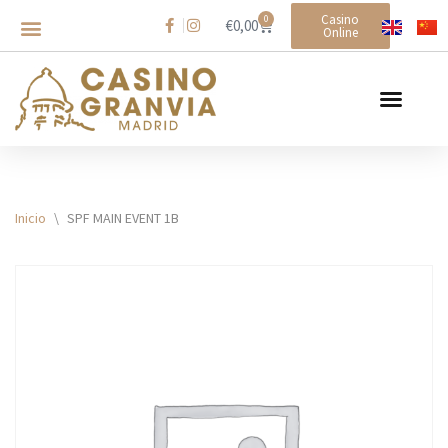
Casino
0
€
0,00
Online
Saltar
al
contenido
Inicio
\
SPF MAIN EVENT 1B