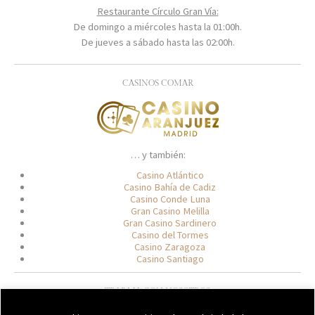
Restaurante Círculo Gran Vía:
De domingo a miércoles hasta la 01:00h.
De jueves a sábado hasta las 02:00h.
CASINOS COMAR
… y también:
Casino Atlántico
Casino Bahía de Cadiz
Casino Conde Luna
Gran Casino Melilla
Gran Casino Sardinero
Casino del Tormes
Casino Zaragoza
Casino Santiago
TRABAJA CON NOSOTROS