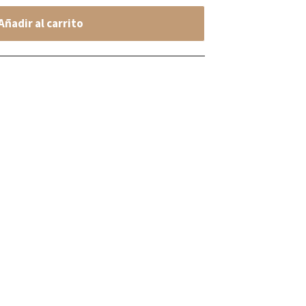
Añadir al carrito