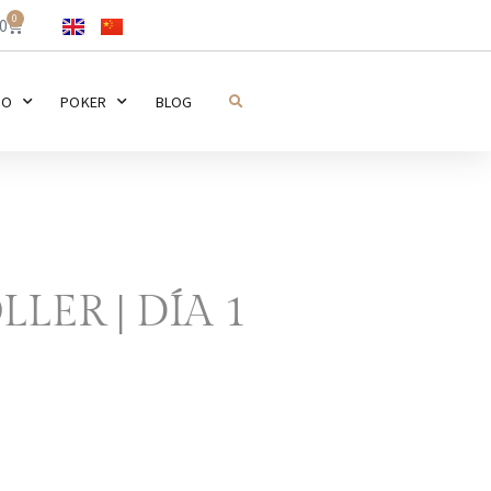
0
0
NO
POKER
BLOG
LER | DÍA 1