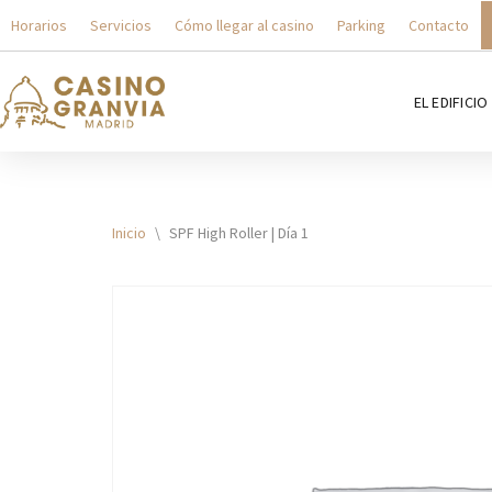
Horarios
Servicios
Cómo llegar al casino
Parking
Contacto
Saltar
al
EL EDIFICIO
contenido
Inicio
\
SPF High Roller | Día 1