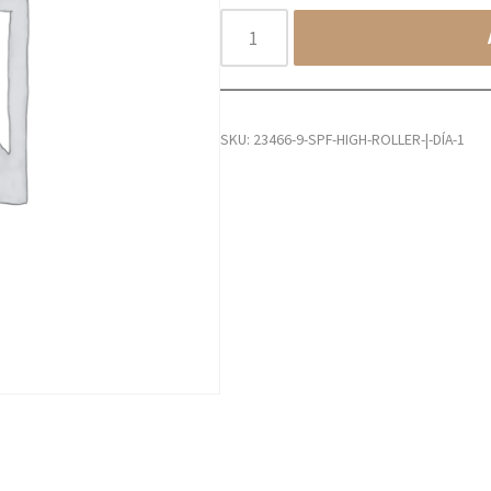
SKU:
23466-9-SPF-HIGH-ROLLER-|-DÍA-1