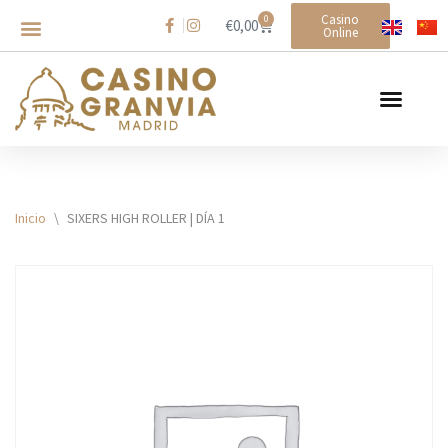
Casino
0
€
0,00
Online
Saltar
al
contenido
Inicio
\
SIXERS HIGH ROLLER | DÍA 1