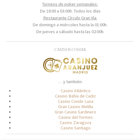
Torneos de poker semanales:
De 18:00 a 03:00h. Todos los días
Restaurante Círculo Gran Vía:
De domingo a miércoles hasta la 01:00h.
De jueves a sábado hasta las 02:00h.
CASINOS COMAR
… y también:
Casino Atlántico
Casino Bahía de Cadiz
Casino Conde Luna
Gran Casino Melilla
Gran Casino Sardinero
Casino del Tormes
Casino Zaragoza
Casino Santiago