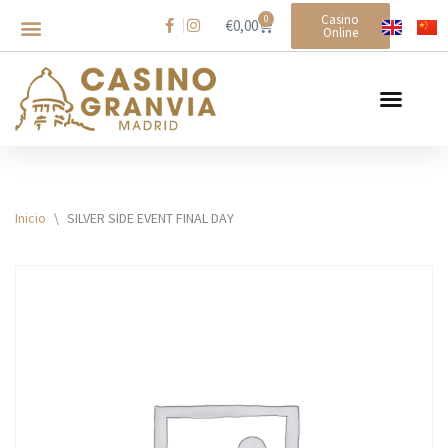
Casino
0
€
0,00
Online
Saltar
al
contenido
Inicio
\
SILVER SIDE EVENT FINAL DAY