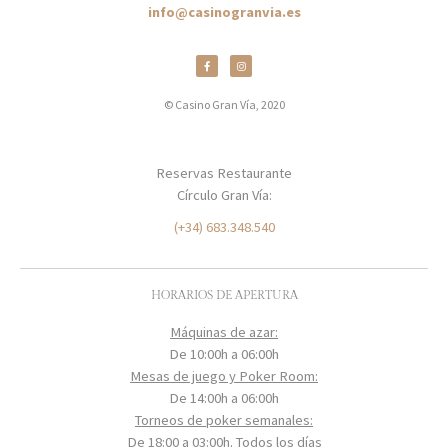
info@casinogranvia.es
© Casino Gran Vía, 2020
Reservas Restaurante
Círculo Gran Vía:
(+34) 683.348.540
HORARIOS DE APERTURA
Máquinas de azar:
De 10:00h a 06:00h
Mesas de juego y Poker Room:
De 14:00h a 06:00h
Torneos de poker semanales:
De 18:00 a 03:00h. Todos los días