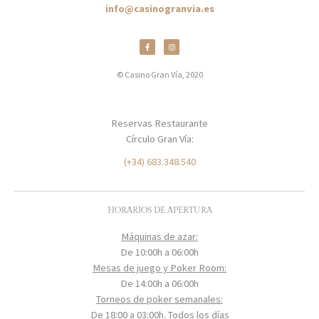
info@casinogranvia.es
© Casino Gran Vía, 2020
Reservas Restaurante
Círculo Gran Vía:
(+34) 683.348.540
HORARIOS DE APERTURA
Máquinas de azar:
De 10:00h a 06:00h
Mesas de juego y Poker Room:
De 14:00h a 06:00h
Torneos de poker semanales:
De 18:00 a 03:00h. Todos los días