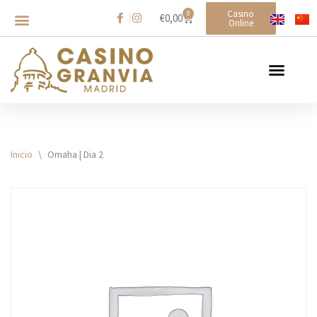
Casino
0
€
0,00
Online
Saltar
al
contenido
Inicio
\
Omaha | Dia 2