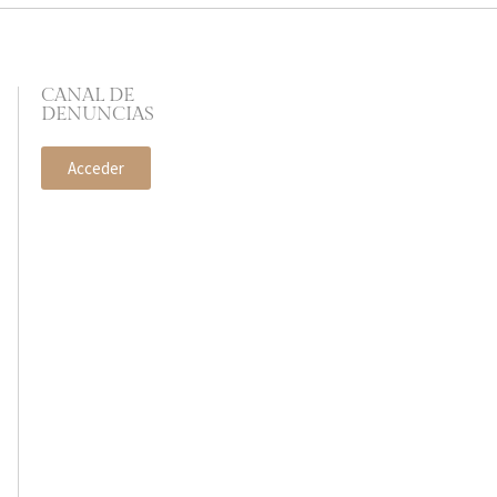
CANAL DE
DENUNCIAS
Acceder