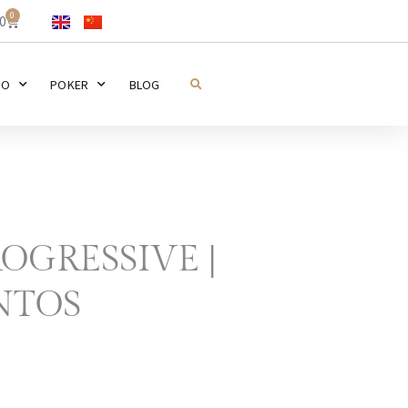
0
0
NO
POKER
BLOG
OGRESSIVE |
ENTOS